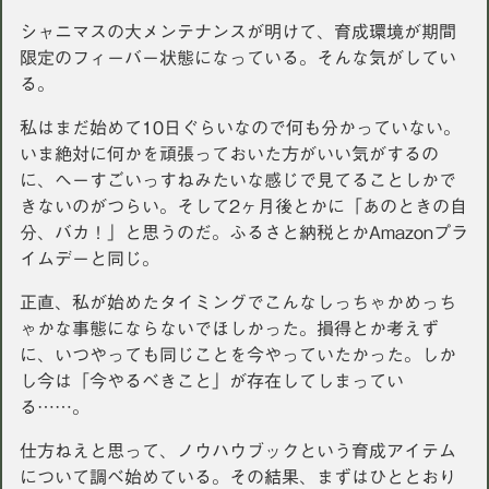
シャニマスの大メンテナンスが明けて、育成環境が期間
限定のフィーバー状態になっている。そんな気がしてい
る。
私はまだ始めて10日ぐらいなので何も分かっていない。
いま絶対に何かを頑張っておいた方がいい気がするの
に、へーすごいっすねみたいな感じで見てることしかで
きないのがつらい。そして2ヶ月後とかに「あのときの自
分、バカ！」と思うのだ。ふるさと納税とかAmazonプラ
イムデーと同じ。
正直、私が始めたタイミングでこんなしっちゃかめっち
ゃかな事態にならないでほしかった。損得とか考えず
に、いつやっても同じことを今やっていたかった。しか
し今は「今やるべきこと」が存在してしまってい
る……。
仕方ねえと思って、ノウハウブックという育成アイテム
について調べ始めている。その結果、まずはひととおり