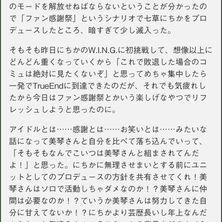
のモードを解放せねばならないということが分かったの
で「ファン感謝祭」というシナリオで七草にちかをプロ
デュースしたところ、暗すぎて少し滅入った。
そもそも昨日にちかのW.I.N.G.に初挑戦して、想像以上に
どんどん重くなっていくから「これで敗退した場合のコ
ミュは絶対に見たくないぞ」と思ってめちゃ集中したら
一発でTrueEndに到達できたのだが、それでも気疲れし
たから今日はファン感謝祭とかいう楽しげなやつでリフ
レッシュしようと思ったのに。
アイドルとは……感謝とは……お笑いとは……みたいな
話になって美琴さんと自分を比べて落ち込んでいって、
「そもそもなんでこいつは美琴さんと組まされてんだ
よ！」と思った。にちかに無理させまいとする前にユニ
ットとしてのプロデュースの方針を共有させてくれ！美
琴さんはソロで活動しちゃダメなのか！？美琴さんに仲
間は必要なのか！？ていうか美琴さんは努力してきた自
分に甘えてないか！？にちかより芸歴長いし年上なんだ