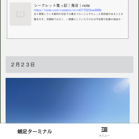
シークレット鬼っ記｜鬼谷｜note
https://note.com/catabol/m/m077023aa998b
日々更新している無料の日記では書きづらいことやちょっと特別感のあることを
書きます。月額制ではなく、一度購入していただければ不定期で記事が追加され
ていきます。特別な出来事や書きづらいことが生じたら書くので更新頻度は未定
ですが、長い目で楽しんでください。引用はご遠慮願いますが、「おもしろかっ
た」みたいな感じでURLを共有するのは全然ありです！
２月２３日
蛸足ターミナル
メニュー