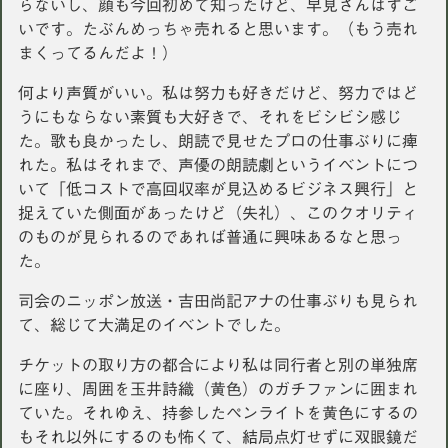
らないし、顔も今回初めて知ったけど、早見さんはすご
いです。たぶんめっちゃ売れると思います。（もう売れ
まくってるんだよ！）
何より声質がいい。私は努力も好きだけど、努力ではど
うにもならない素質も大好きで、それをビシビシ感じ
た。歌も良かったし、朗読で見せたプロの仕事ぶりに痺
れた。私はそれまで、声優の朗読劇というイベントにつ
いて「低コストで高回収率が見込めるビジネス興行」と
捉えていた側面があったけど（失礼）、このクオリティ
のものが見られるのであれば普通に興味あるなと思っ
た。
司会のニッポン放送・吉田尚記アナの仕事ぶりも見られ
て、総じて大満足のイベントでした。
チケットの取り方の都合により私は同行者と別の単独席
に座り、周囲を玉井詩織（黄色）のガチファンに囲まれ
ていた。それゆえ、持参したペンライトを黄色にするの
もそれ以外にするのも怖くて、結局点灯せずに双眼鏡だ