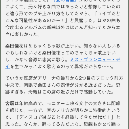
こよくて、元々好きな曲ではあったけど想像していたの
と違う形でのブチ上がり方をしてたから、「ライブだと
こんな可能性があるのかー！」と興奮した。ほかの曲も
今度出るアルバムの新曲以外はほとんど知ってたから本
当に楽しかった。
桑田佳祐はめちゃくちゃ歌が上手い。知らない人もいる
かもしれないけど桑田佳祐ってめちゃくちゃ歌上手い
し、かなり音源に忠実に歌う。
ミス・ブランニュー・デ
イ
を生でかっこよく歌えるのって異常だからな……。
ていうか座席がアリーナの最前から2つ目のブロック前方
中央で、肉眼で桑田さんの表情が分かる近さだった。奇
跡すぎる。母親はこの席の近さだけで感動していた。
客層は年齢高めで、モニターに映る文字の大きさに配慮
を感じた。一方で、客のノリ方が明らかに特徴的という
か、「ディスコで遊ぶことを経験してきた世代だ！」と
思った。なんか、踊ってるんだよな。母親もかなり踊っ