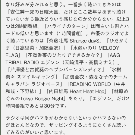
なり好みが分かれると思う。一番多く聴いてきたのは
「安住紳一郎の日曜天国」だけどここ数年はあまり聴け
ていないから最近どういう感じなのか分からない。以上3
つは2時間番組。「ハライチのターン」は面白いし割とハ
ードル低いと思います（1時間番組）。声優のラジオでよ
く聴いているのは「斉藤壮馬 Strange dayS」「ひだかく
ま（日高里菜・加隈亜衣）」「水瀬いのり MELODY
FLAG」「花澤香菜のひとりでできるかな？」「A&G
TRIBAL RADIO エジソン（天﨑滉平・髙橋ミナミ）」
「芹澤優と古賀葵のヘブンバーンズレディオ」「水樹
奈々 スマイルギャング」「加隈亜衣・森なな子のチーム
キャラバン ラジオベース」「READING WORLD（中井
和哉・下野紘）」「内田雄馬 Heart Heat Hop」「林原め
ぐみのTokyo Boogie Night」あたり。「エジソン」だけ2
時間番組であとは30分です。
ラジオは何がハマるかわからないというかハマらないの
がほとんどなので、ザッピングするようにたくさん聴い
てみるのがいいと思います。