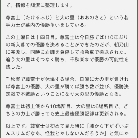
て、情報を簡潔に整理します。
尊富士（たけるふじ）と大の里（おおのさと）という若
手力士が幕内の優勝争いをしている。
この土曜日は十四日目。尊富士は今日勝てば110年ぶり
の新入幕での優勝を決めることができたのだが、朝乃山
に完敗し、同時に右脚を負傷して救急車で搬送された。
追う大の里はそつなく勝ち、千秋楽まで優勝の可能性を
残した。
千秋楽で尊富士が休場する場合、日曜に大の里が負けれ
ば尊富士の優勝、大の里が勝てば勝ち数が並び、優勝決
定戦で不戦勝ということになり大の里の優勝となる。
尊富士は初土俵から10場所目、大の里は6場所目で、ど
ちらの力士が勝っても史上最速優勝記録は更新される。
以上です。尊富士は初めて見た時に「膝から下がずいぶ
んスリムだなあ、怪我とかしないんだろうか」と気にか