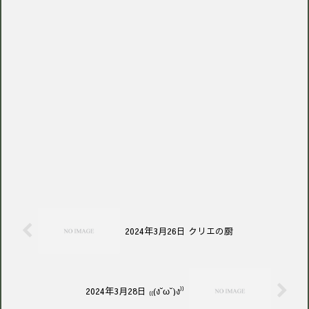
2024年3月26日 クリエの厨
2024年3月28日 ₍₍(ง˘ω˘)ง⁾⁾