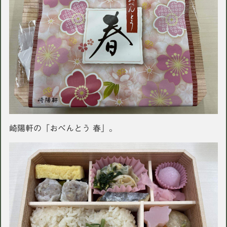
崎陽軒の「おべんとう 春」。