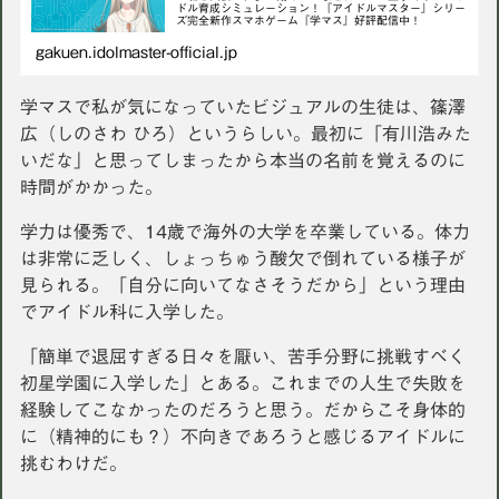
ドル育成シミュレーション！『アイドルマスター』シリー
ズ完全新作スマホゲーム『学マス』好評配信中！
gakuen.idolmaster-official.jp
学マスで私が気になっていたビジュアルの生徒は、篠澤
広（しのさわ ひろ）というらしい。最初に「有川浩みた
いだな」と思ってしまったから本当の名前を覚えるのに
時間がかかった。
学力は優秀で、14歳で海外の大学を卒業している。体力
は非常に乏しく、しょっちゅう酸欠で倒れている様子が
見られる。「自分に向いてなさそうだから」という理由
でアイドル科に入学した。
「簡単で退屈すぎる日々を厭い、苦手分野に挑戦すべく
初星学園に入学した」とある。これまでの人生で失敗を
経験してこなかったのだろうと思う。だからこそ身体的
に（精神的にも？）不向きであろうと感じるアイドルに
挑むわけだ。