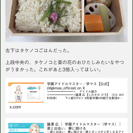
左下はタケノコごはんだった。
上段中央の、タケノコと菜の花のおひたしみたいなやつ
がうまかった。これがあと3倍入ってほしい。
学園アイドルマスター／学マス【公式】
(@gkmas_official) on X
✧━━━━━━━━✧ アイドル紹介
✧━━━━━━━━✧篠澤 広【しのさわ ひろ】（CV: #川
村玲奈） ┗＜紹介PV＞ #初星学園HR紹介生配信#学
マス
x.com
篠澤 広 ｜ 学園アイドルマスター（学マス）｜
君と出会い、夢に翔ける
―君と出会い、夢に翔ける―歌とダンスが上手くなるアイ