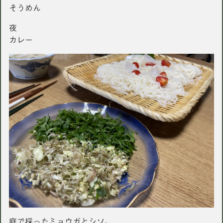
そうめん
夜
カレー
庭で採ったミョウガとシソ。