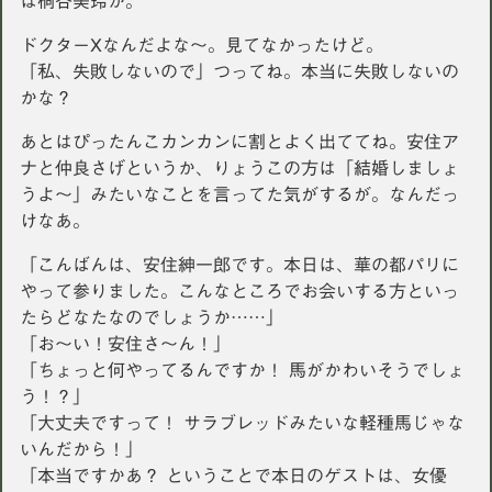
は桐谷美玲か。
ドクターXなんだよな〜。見てなかったけど。
「私、失敗しないので」つってね。本当に失敗しないの
かな？
あとはぴったんこカンカンに割とよく出ててね。安住ア
ナと仲良さげというか、りょうこの方は「結婚しましょ
うよ〜」みたいなことを言ってた気がするが。なんだっ
けなあ。
「こんばんは、安住紳一郎です。本日は、華の都パリに
やって参りました。こんなところでお会いする方といっ
たらどなたなのでしょうか……」
「お〜い！安住さ〜ん！」
「ちょっと何やってるんですか！ 馬がかわいそうでしょ
う！？」
「大丈夫ですって！ サラブレッドみたいな軽種馬じゃな
いんだから！」
「本当ですかあ？ ということで本日のゲストは、女優