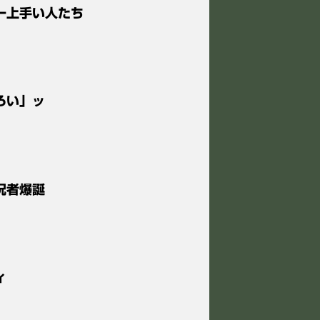
界一上手い人たち
ろい」ッ
況者爆誕
ィ