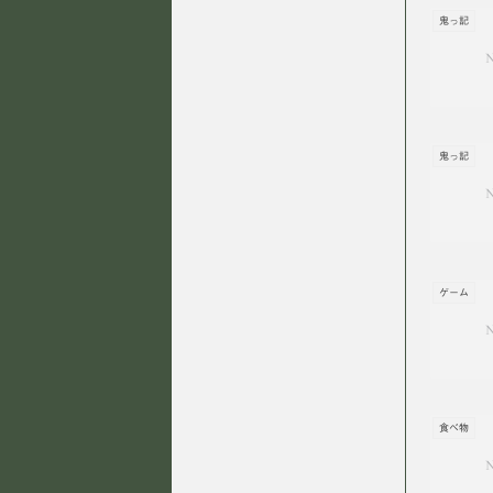
鬼っ記
鬼っ記
ゲーム
食べ物