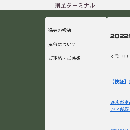
蛸足ターミナル
過去の投稿
202
鬼谷について
オモコロ
ご連絡・ご感想
【検証】
森永製菓
か？検証