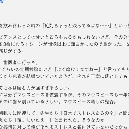
jp
を飲み終わった時の「絶対ちょっと残ってるよな……」という
ビデンスとしては甘いところもあるかもしれないけど、その分
を3枚におろすシーンが想像以上に面白かったので良かった。
感じがする。
、歯医者に行った。
りぐらいの定期検診だけど「よく磨けてますねー」と言っても
るから色素が結構ついていたようだ。それを丁寧に落としても
ても私は噛む力が強すぎるらしい。
には必ずマウスピースを装着するが、そのマウスピースも一年
るのに歯が削れているらしい。マウスピース殺しの鬼谷。
歯軋りに関連して、先生から「日常でストレスあるの？」と聞
えたら「羨ましいねえ！」と言われた。そうなのか。
な感情に対して俺がそれをストレスと名付けていないだけかも