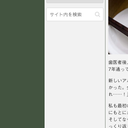
歯医者後
7年通っ
新しいア
かった。
れ……！
私も最初
にもとに
そしてな
っくり返