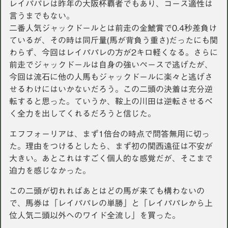
レイパパレは昨年の大阪杯覇者でもあり、コース適性は
言うまでもない。
二番人気ジャックドールとは前走の金鯱賞で0.4秒差負け
ているが、その時は同斤量(馬が背負う重さ)だったにも関
わらず、今回はレイパパレの方が2キロ軽くなる。さらに
前走でジャックドールは自身の強いペースで逃げたが、
今回は流石に他の人馬もジャックドールに楽々と逃げさ
せるわけにはいかないだろう。この二頭の決着は充分逆
転すると思った。ていうか、鞍上の川田は逆転させるべ
く全力を出してくれるだろうと信じた。
エフフォーリアは、まず1倍台の時点で問答無用に切っ
た。理由をつけるとしたら、まず初の関西遠征は不安が
大きい。あとこれはすごく個人的な感覚だが、そこまで
迫力を感じなかった。
この二頭が切れればあとはどの馬が来ても構わないの
で、馬券は「レイパパレの単勝」と「レイパパレから上
位人気二頭以外へのワイド全流し」を買った。