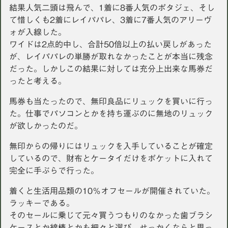
結果人気二頭は飛んで、1着に8番人気のポタジェ、そし
て惜しくも2着にレイパパレ、3着に7番人気のアリーヴ
ォが入線した。
ワイドは2点的中し、合計50倍以上の払い戻しがあった
が、レイパパレの単勝が取れなかったことが本当に残念
だった。しかしこの結果に対しては充分上出来な馬券だ
ったと考える。
馬券も当たったので、無印良品にリュックを買いに行っ
た。仕事でパソコンとかを持ち運ぶのに無地のリュック
が欲しかったのだ。
無印からの帰りにはリュックを入手していることが確定
しているので、財布とケータイだけをポケットに入れて
完全に手ぶらで行った。
着くと生活用品類の10％オフセールが開催されていた。
ラッキーである。
そのセールに乗じて元々買うつもりのなかった歯ブラシ
ケースとか綿棒とかも細々と選び、せっかくならと思っ