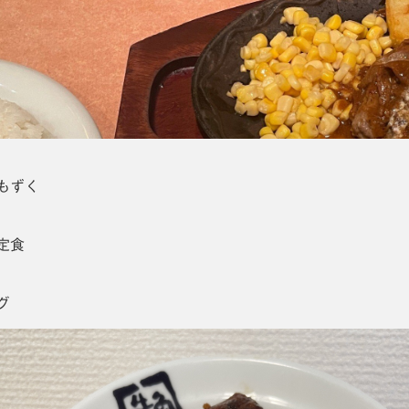
もずく
定食
グ