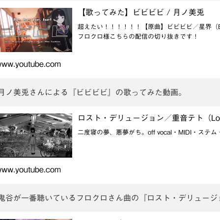
【歌ってみた】ビビビビ / 月ノ美兎
超えたい！！！！！！【原曲】ビビビビ／星界（Be, be,
フロクロ様こちらの配信の切り抜きです！
www.youtube.com
月ノ美兎さんによる『ビビビビ』の歌ってみた動画。
ロスト・デリュージョン／重音テト（Lost Delu
二度寝の夢、悪夢がち。off vocal・MIDI・ステ
www.youtube.com
鬼谷が一番聴いているフロクロさん曲の『ロスト・デリュージ