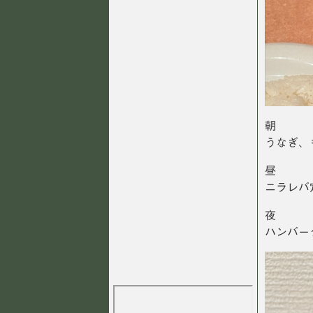
朝
うなぎ、
昼
ニラレバ
夜
ハンバー