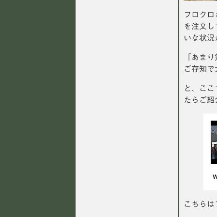
フロクロ
を注文し
いな状況
「あまり
ご存知で
と、ここ
たらご紹
こちらは