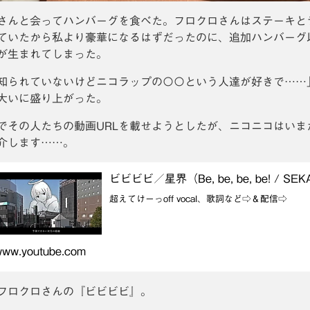
さんと会ってハンバーグを食べた。フロクロさんはステーキと
ていたから私より豪華になるはずだったのに、追加ハンバーグ
が生まれてしまった。
知られていないけどニコラップの〇〇という人達が好きで……
大いに盛り上がった。
でその人たちの動画URLを載せようとしたが、ニコニコはい
介します……。
ビビビビ／星界（Be, be, be, be! / SEK
超えてけーっoff vocal、歌詞など⇨＆配信⇨
www.youtube.com
フロクロさんの『ビビビビ』。