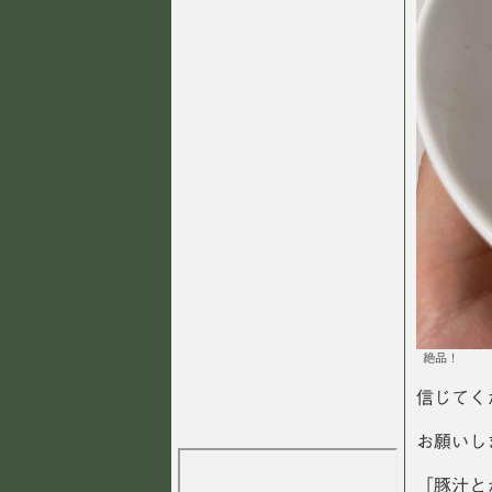
絶品！
信じてく
お願いし
「豚汁と