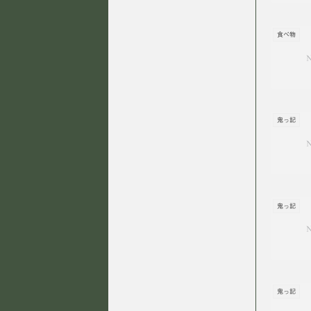
食べ物
鬼っ記
鬼っ記
鬼っ記