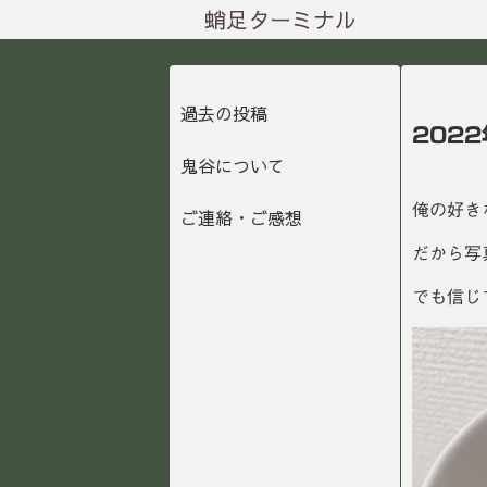
蛸足ターミナル
過去の投稿
202
鬼谷について
俺の好き
ご連絡・ご感想
だから写
でも信じ