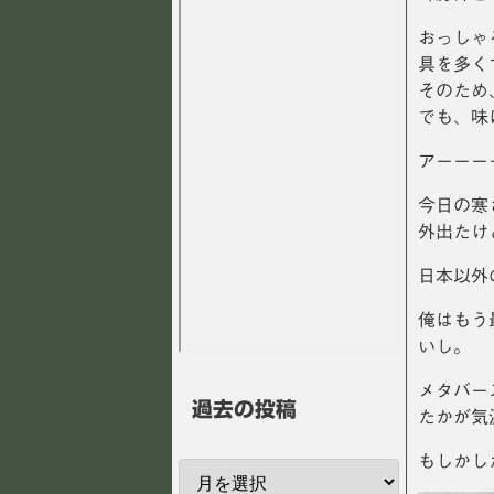
おっしゃ
具を多く
そのため
でも、味
アーーー
今日の寒
外出たけ
日本以外
俺はもう
いし。
メタバー
過去の投稿
たかが気
もしかし