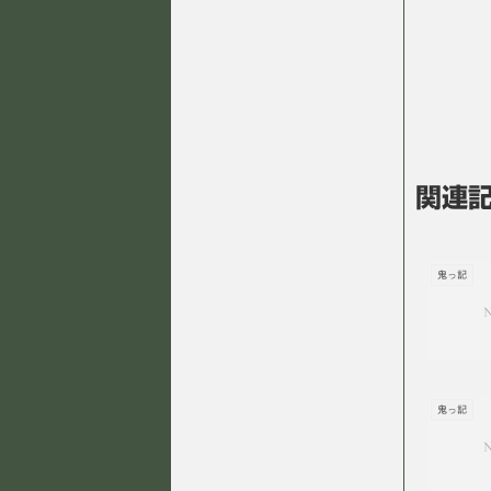
関連
鬼っ記
鬼っ記