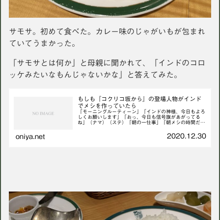
サモサ。初めて食べた。カレー味のじゃがいもが包まれ
ていてうまかった。
「サモサとは何か」と母親に聞かれて、「インドのコロ
ッケみたいなもんじゃないかな」と答えてみた。
もしも『コクリコ坂から』の登場人物がインド
でメシを作っていたら
「モーニングルーティーン」「インドの神様、今日もよろ
しくお願いします」「おっ、今日も信号旗があがってる
ね」（ナマ）（ステ）「朝の一仕事」「朝メシの時間だ
よ〜！」「一皿70ルピーだよ〜！」「食の細いおばあさ
んにはラッシーをどうぞ」「「「「「「...
2020.12.30
oniya.net