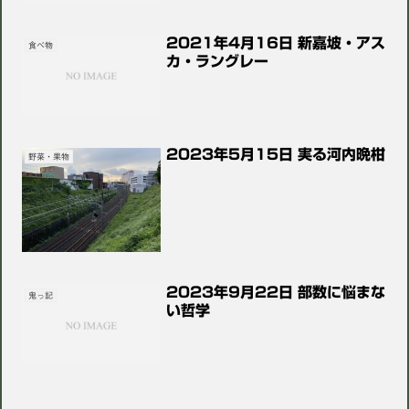
2021年4月16日 新嘉坡・アス
食べ物
カ・ラングレー
2023年5月15日 実る河内晩柑
野菜・果物
2023年9月22日 部数に悩まな
鬼っ記
い哲学