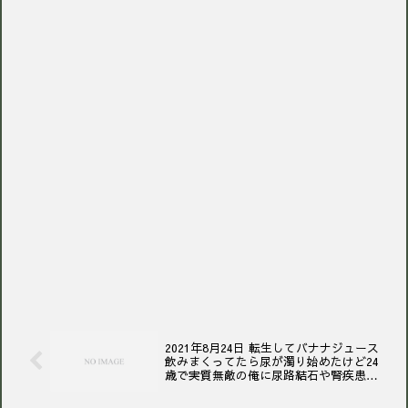
2021年8月24日 転生してバナナジュース
飲みまくってたら尿が濁り始めたけど24
歳で実質無敵の俺に尿路結石や腎疾患の
リスクがあっていいわけがない