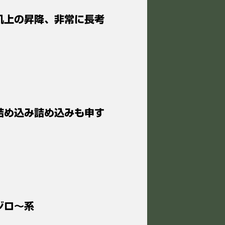
 机上の昇降、非常に長考
 詰め込み詰め込みも申す
ジロ〜系