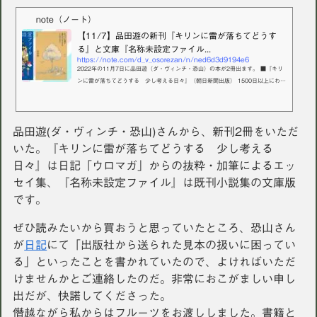
note（ノート）
【11/7】品田遊の新刊『キリンに雷が落ちてどうす
る』と文庫『名称未設定ファイル...
https://note.com/d_v_osorezan/n/ned6d3d9194e6
2022年の11月7日に品田遊（ダ・ヴィンチ・恐山）の本が2冊出ます。 ■『キリ
ンに雷が落ちてどうする 少し考える日々』（朝日新聞出版） 1500日以上にわた
って1日も休まず更新してきた日記『ウロマガ』に掲載された文章から、約150篇
を選り抜いて加筆修正をくわえた分厚いエッセイ集。山素さんの描き下ろしコミ
ックも多数収録されてます。 ＜収録されている文章の一部＞ 風呂で島になる遊び
品田遊(ダ・ヴィンチ・恐山)さんから、新刊2冊をいただ
／ヘアブラシで焼きそばを食べる／これはウミガメのスープですか？／注射の射
ち逃げ／これ絶対うまいやつ／笠地蔵とプライド／嵐の後タク...
いた。『キリンに雷が落ちてどうする 少し考える
日々』は日記「ウロマガ」からの抜粋・加筆によるエッ
セイ集、『名称未設定ファイル』は既刊小説集の文庫版
です。
ぜひ読みたいから買おうと思っていたところ、恐山さん
が
日記
にて「出版社から送られた見本の扱いに困ってい
る」といったことを書かれていたので、よければいただ
けませんかとご連絡したのだ。非常におこがましい申し
出だが、快諾してくださった。
僭越ながら私からはフルーツをお渡ししました。書籍と