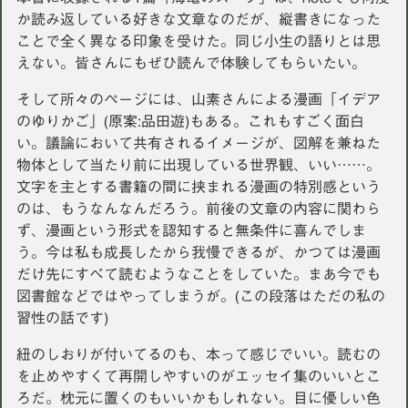
か読み返している好きな文章なのだが、縦書きになった
ことで全く異なる印象を受けた。同じ小生の語りとは思
えない。皆さんにもぜひ読んで体験してもらいたい。
そして所々のページには、山素さんによる漫画「イデア
のゆりかご」(原案:品田遊)もある。これもすごく面白
い。議論において共有されるイメージが、図解を兼ねた
物体として当たり前に出現している世界観、いい……。
文字を主とする書籍の間に挟まれる漫画の特別感という
のは、もうなんなんだろう。前後の文章の内容に関わら
ず、漫画という形式を認知すると無条件に喜んでしま
う。今は私も成長したから我慢できるが、かつては漫画
だけ先にすべて読むようなことをしていた。まあ今でも
図書館などではやってしまうが。(この段落はただの私の
習性の話です)
紐のしおりが付いてるのも、本って感じでいい。読むの
を止めやすくて再開しやすいのがエッセイ集のいいとこ
ろだ。枕元に置くのもいいかもしれない。目に優しい色