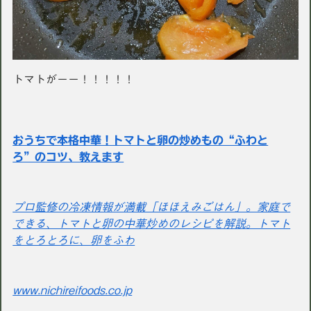
トマトがーー！！！！！
おうちで本格中華！トマトと卵の炒めもの“ふわと
ろ”のコツ、教えます
プロ監修の冷凍情報が満載「ほほえみごはん」。家庭で
できる、トマトと卵の中華炒めのレシピを解説。トマト
をとろとろに、卵をふわ
www.nichireifoods.co.jp